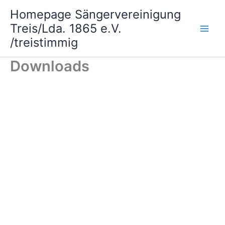
Zum
Homepage Sängervereinigung
Inhalt
Treis/Lda. 1865 e.V.
springen
/treistimmig
Downloads